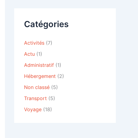
e
r
c
Catégories
h
e
r
Activités
(7)
:
Actu
(1)
Administratif
(1)
Hébergement
(2)
Non classé
(5)
Transport
(5)
Voyage
(18)