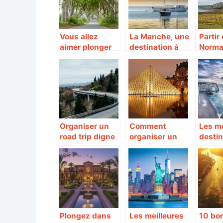
Vous allez
La Manche, une
Partir
aimer plonger
destination à
Norma
dans le décor
privilégier
penda
Irlandais le
vacan
temps d’un
séjour!
Organiser un
Comment
Les me
road trip digne
organiser un
destin
de ce nom
voyage sur
Franc
mesure en
France ?
Plongez dans
Les meilleures
10 bo