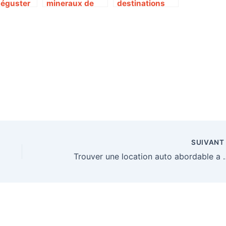
déguster
mineraux de
destinations
cchetti
l’Etna : un
pour decouvrir
ntiques à
patrimoine
le Grand Nord :
e sans se
sicilien
aventures
d’exception
hivernales en
Laponie
SUIVAN
Trouver une location auto aborda