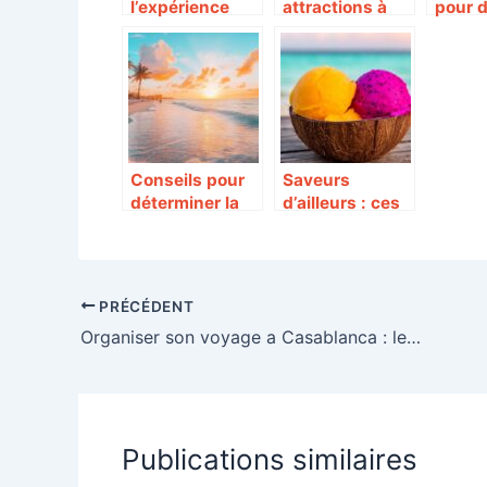
l’expérience
attractions à
pour 
ultime d’un
découvrir lors
des ci
palace à
d’une visite à
authe
Marrakech
New York
Venis
ruiner
Conseils pour
Saveurs
déterminer la
d’ailleurs : ces
meilleure
glaces
période à Miami
exotiques qui
font voyager
les papilles
PRÉCÉDENT
Organiser son voyage a Casablanca : les astuces pour le sejour parfait !
Publications similaires