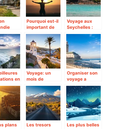
 en
Pourquoi est-il
Voyage aux
ndie
important de
Seychelles :
nt ces
faire un voyage
tout ce que
ces ?
spirituel ?
vous devez
savoir
illeures
Voyage: un
Organiser son
ations en
mois de
voyage a
e
septembre
Casablanca :
parfait en
les astuces
Grece.
pour le sejour
parfait !
ns plans
Les tresors
Les plus belles