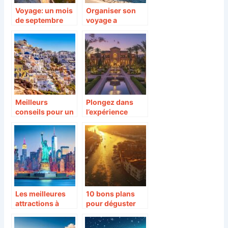
Voyage: un mois
Organiser son
de septembre
voyage a
parfait en Grece.
Casablanca : les
astuces pour le
sejour parfait !
Meilleurs
Plongez dans
conseils pour un
l’expérience
voyage en Grèce
ultime d’un
palace à
Marrakech
Les meilleures
10 bons plans
attractions à
pour déguster
découvrir lors
des cicchetti
d’une visite à
authentiques à