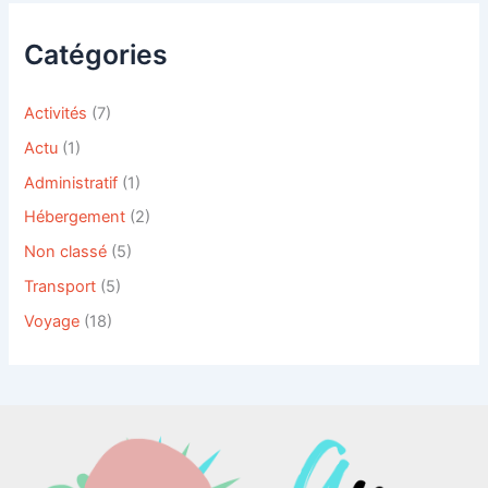
e
r
c
Catégories
h
e
r
Activités
(7)
Actu
(1)
:
Administratif
(1)
Hébergement
(2)
Non classé
(5)
Transport
(5)
Voyage
(18)