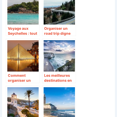
Voyage aux
Organiser un
Seychelles : tout
road trip digne
ce que vous
de ce nom
devez savoir
Comment
Les meilleures
organiser un
destinations en
voyage sur
France
mesure en
France ?