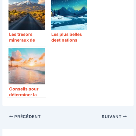
New York
Venise sans se
ruiner
Les tresors
Les plus belles
mineraux de
destinations
l’Etna : un
pour decouvrir le
patrimoine
Grand Nord :
sicilien
aventures
d’exception
hivernales en
Laponie
Conseils pour
déterminer la
meilleure période
à Miami
PRÉCÉDENT
SUIVANT