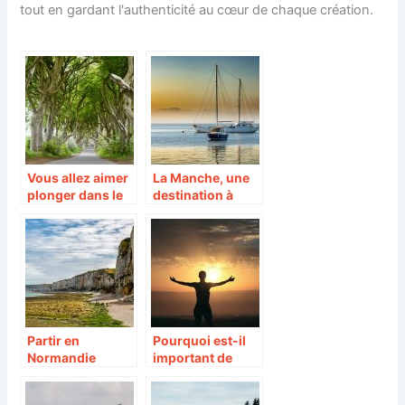
tout en gardant l'authenticité au cœur de chaque création.
Vous allez aimer
La Manche, une
plonger dans le
destination à
décor Irlandais le
privilégier
temps d’un
séjour!
Partir en
Pourquoi est-il
Normandie
important de
pendant ces
faire un voyage
vacances ?
spirituel ?