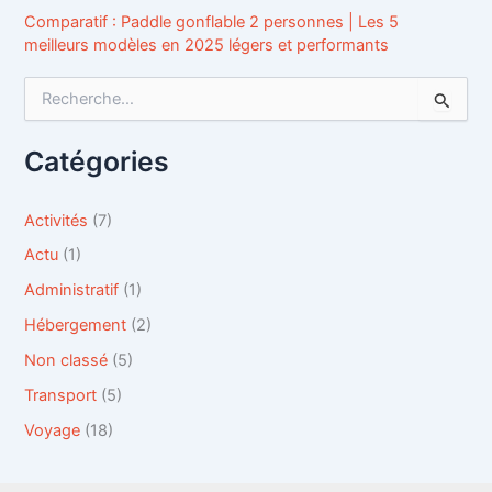
Comparatif : Paddle gonflable 2 personnes | Les 5
meilleurs modèles en 2025 légers et performants
R
e
c
h
Catégories
e
r
c
Activités
(7)
h
Actu
(1)
e
r
Administratif
(1)
Hébergement
(2)
:
Non classé
(5)
Transport
(5)
Voyage
(18)